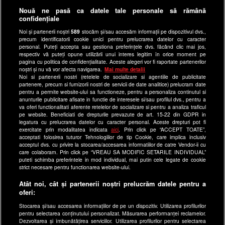
Gestionați preferințele
Nouă ne pasă ca datele tale personale să rămână
Politica de confidentialitate
confidențiale
Anunturi gratuite pe Lajumate.ro
Noi și partenerii noștri
589
stocăm și/sau accesăm informații pe dispozitivul dvs.,
precum identificatorii cookie unici pentru prelucrarea datelor cu caracter
Ultimele Stiri
personal. Puteți accepta sau gestiona preferințele dvs. făcând clic mai jos,
respectiv vă puteți opune utilizării unui interes legitim în orice moment pe
Program Happy Channel
pagina cu politica de confidențialitate. Aceste alegeri vor fi raportate partenerilor
noștri și nu vă vor afecta navigarea.
Mai multe detalii
Echipa editorială
Noi si partenerii nostri (retelele de socializare si agentiile de publicitate
partenere, precum si furnizorii nostri de servicii de date analitice) prelucram date
Site-uri Antena Group
pentru a permite website-ului sa functioneze, pentru a personaliza continutul si
anunturile publicitare afisate in functie de interesele si/sau profilul dvs., pentru a
a1.ro
va oferi functionalitati aferente retelelor de socializare si pentru a analiza traficul
pe website. Beneficiati de drepturile prevazute de art. 15-22 din GDPR in
antenastars.ro
legatura cu prelucrarea datelor cu caracter personal. Aceste drepturi pot fi
exercitate prin modalitatea indicata
aici
. Prin click pe “ACCEPT TOATE”,
as.ro
acceptati folosirea tuturor Tehnologiilor de tip Cookie, care implica inclusiv
catine.ro
acceptul dvs. cu privire la stocarea/accesarea informatiilor de catre Vendor-ii cu
care colaboram. Prin click pe “VREAU SA MODIFIC SETARILE INDIVIDUAL”
chefi.ro
puteti schimba preferintele in mod individual, mai putin cele legate de cookie
strict necesare pentru functionarea website-ului.
deparinti.ro
Atât noi, cât și partenerii noștri prelucrăm datele pentru a
medicool.ro
oferi:
observatornews.ro
Stocarea și/sau accesarea informațiilor de pe un dispozitiv. Utilizarea profilurilor
spynews.ro
pentru selectarea conținutului personalizat. Măsurarea performanței reclamelor.
Dezvoltarea și îmbunătățirea serviciilor. Utilizarea profilurilor pentru selectarea