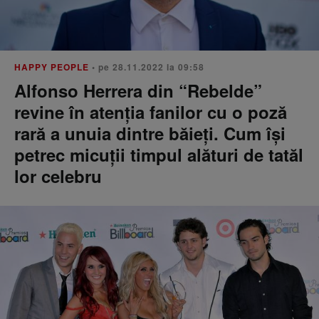
HAPPY PEOPLE
• pe 28.11.2022 la 09:58
Alfonso Herrera din “Rebelde”
revine în atenția fanilor cu o poză
rară a unuia dintre băieți. Cum își
petrec micuții timpul alături de tatăl
lor celebru